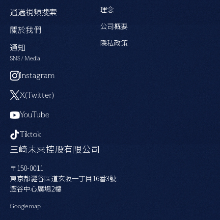
理念
通過視頻搜索
公司概要
關於我們
隱私政策
通知
SNS / Media
Instagram
X(Twitter)
YouTube
Tiktok
三崎未來控股有限公司
〒150-0011
東京都澀谷區道玄坂一丁目16番3號
澀谷中心廣場2樓
Google map