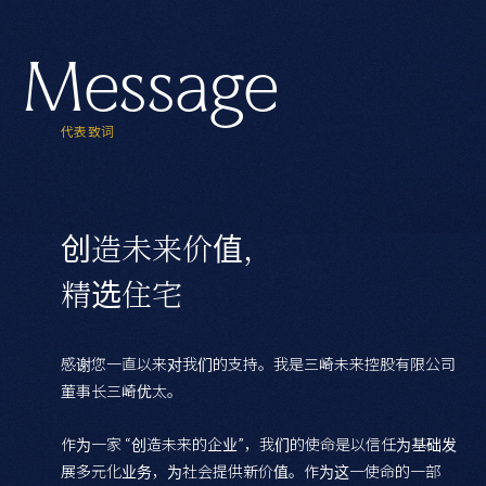
M
e
s
s
a
g
e
代
表
致
词
创造未来价值，
精选住宅
感谢您一直以来对我们的支持。我是三崎未来控股有限公司
董事长三崎优太。
作为一家 “创造未来的企业”，我们的使命是以信任为基础发
展多元化业务，为社会提供新价值。作为这一使命的一部