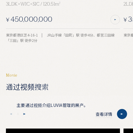
3LDK+WIC+SIC / 120.51m
2
2LDK
450,000,000
3
¥
¥
東京都港区芝4-16-1 | JR山手線「田町」駅 徒歩4分、都営三田線
「三田」駅 徒歩2分
M
o
v
i
e
通
过
视
频
搜
索
主要通过视频介绍LUVIA管理的房产。
查看详情