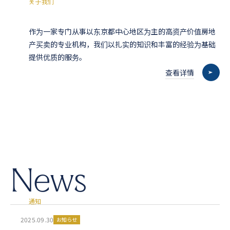
关
于
我
们
作为一家专门从事以东京都中心地区为主的高资产价值房地
产买卖的专业机构，我们以扎实的知识和丰富的经验为基础
提供优质的服务。
查看详情
N
e
w
s
通
知
2025.09.30
お知らせ