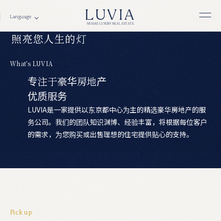
M
e
e
t
s
L
u
x
u
r
y
.
LUVIA
MISAKI LUXURY REAL ESTATE
照
亮
您
人
生
的
灯
W
h
a
t
’
s
L
U
V
I
A
专
注
于
豪
华
房
地
产
优
质
服
务
LUVIA是一家提供以东京都中心为主的精选豪华房地产的服
务公司。我们的团队知识渊博、经验丰富，将根据每位客户
的需求，为您购买或出售理想的住宅提供贴心的支持。
P
i
c
k
u
p