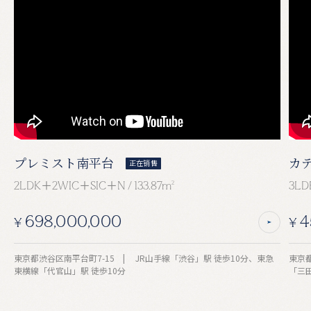
プレミスト南平台
カ
正在销售
2LDK＋2WIC＋SIC＋N / 133.87m
2
3LD
698,000,000
4
¥
¥
東京都渋谷区南平台町7-15 | JR山手線「渋谷」駅 徒歩10分、東急
東京都港区芝4-
東横線「代官山」駅 徒歩10分
「三田