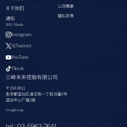
公司概要
关于我们
隐私政策
通知
SNS / Media
Instagram
X(Twitter)
YouTube
Tiktok
三崎未来控股有限公司
〒150-0011
东京都涩谷区道玄坂一丁目16番3号
涩谷中心广场2楼
Google map
tel : 03-5962-7641