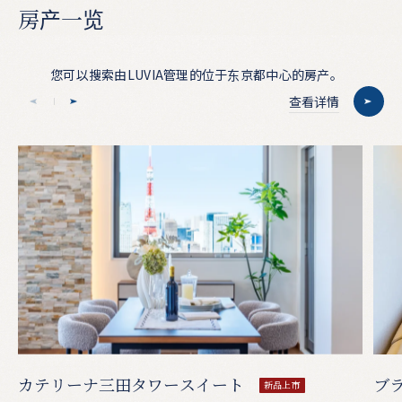
房
产
一
览
您可以搜索由LUVIA管理的位于东京都中心的房产。
查看详情
カテリーナ三田タワースイート
ブ
新品上市