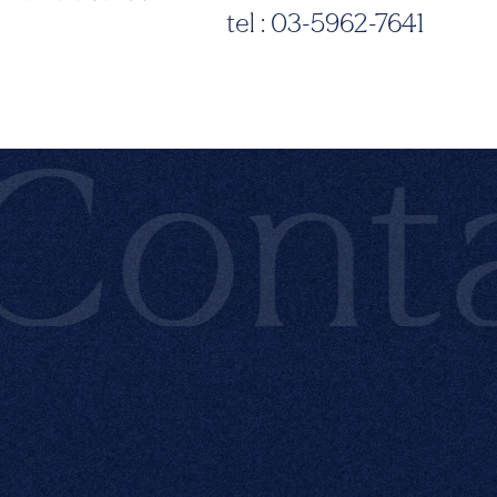
tel : 03-5962-7641
ntac