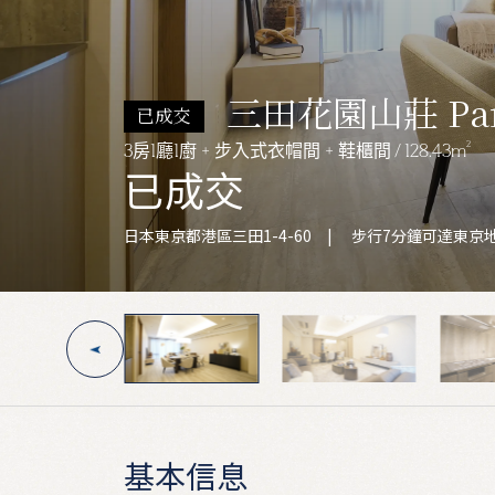
三田花園山莊 Par
已成交
2
3房1廳1廚 + 步入式衣帽間 + 鞋櫃間 / 128.43m
已成交
日本東京都港區三田1-4-60 | 步行7分鐘可達
基本信息