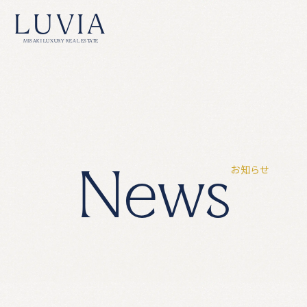
LUVIA
MISAKI LUXURY REAL ESTATE
N
e
w
s
お
知
ら
せ