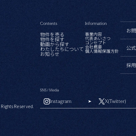
Contents
Information
お
物件を売る
事業内容
代表あいさつ
物件を探す
コンセプト
動画から探す
会社概要
公式
わたしたちについて
個人情報保護方針
お知らせ
採
SNS / Media
Instagram
X(Twitter)
hts Reserved.