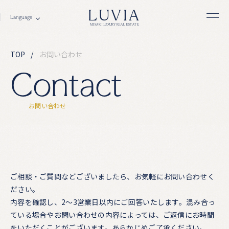
LUVIA
MISAKI LUXURY REAL ESTATE
TOP
お問い合わせ
C
o
n
t
a
c
t
お
問
い
合
わ
せ
ご相談・ご質問などございましたら、お気軽にお問い合わせく
ださい。
内容を確認し、2〜3営業日以内にご回答いたします。混み合っ
ている場合やお問い合わせの内容によっては、ご返信にお時間
をいただくことがございます。あらかじめご了承ください。