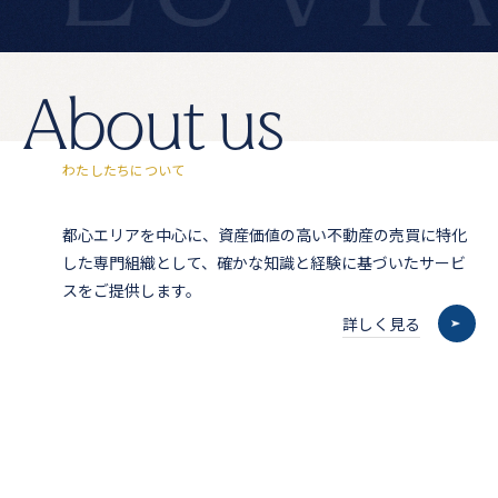
A
b
o
u
t
u
s
わ
た
し
た
ち
に
つ
い
て
都心エリアを中心に、資産価値の高い不動産の売買に特化
した専門組織として、確かな知識と経験に基づいたサービ
スをご提供します。
詳しく見る