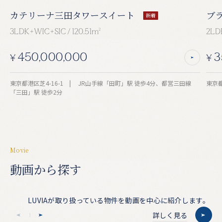
カテリーナ三田タワースイート
ブ
新着
3LDK+WIC+SIC / 120.51m
2
2LDK
450,000,000
3
¥
¥
東京都港区芝4-16-1 | JR山手線「田町」駅 徒歩4分、都営三田線
「三田」駅 徒歩2分
M
o
v
i
e
動
画
か
ら
探
す
LUVIAが取り扱っている物件を動画を中心に紹介します。
詳しく見る