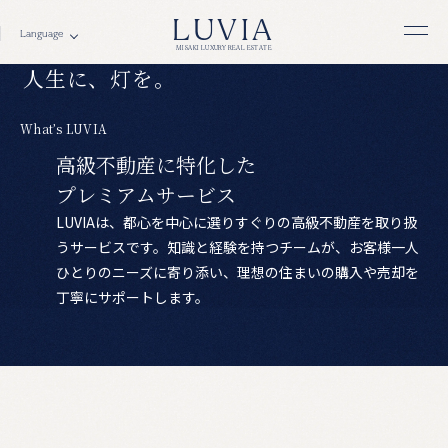
M
e
e
t
s
L
u
x
u
r
y
.
LUVIA
MISAKI LUXURY REAL ESTATE
人
生
に
、
灯
を
。
W
h
a
t
’
s
L
U
V
I
A
高
級
不
動
産
に
特
化
し
た
プ
レ
ミ
ア
ム
サ
ー
ビ
ス
LUVIAは、都心を中心に選りすぐりの高級不動産を取り扱
うサービスです。知識と経験を持つチームが、お客様一人
ひとりのニーズに寄り添い、理想の住まいの購入や売却を
丁寧にサポートします。