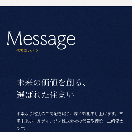
M
e
s
s
a
g
e
代
表
あ
い
さ
つ
未来の価値を創る、
選ばれた住まい
平素より格別のご高配を賜り、厚く御礼申し上げます。三
崎未来ホールディングス株式会社の代表取締役、三崎優太
です。