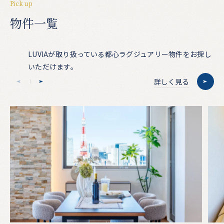
P
i
c
k
u
p
物
件
一
覧
LUVIAが取り扱っている都心ラグジュアリー物件をお探し
いただけます。
詳しく見る