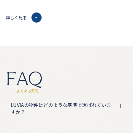
詳しく見る
F
A
Q
よ
く
あ
る
質
問
LUVIAの物件はどのような基準で選ばれていま
すか？