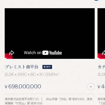
プレミスト南平台
カ
販売中
2LDK＋2WIC＋SIC＋N / 133.87m
2
3LD
698,000,000
4
¥
¥
東京都渋谷区南平台町7-15 | JR山手線「渋谷」駅 徒歩10分、東急
東京都港区芝4-
東横線「代官山」駅 徒歩10分
「三田